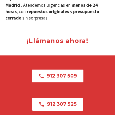
Madrid
. Atendemos urgencias en
menos de 24
horas
, con
repuestos originales
y
presupuesto
cerrado
sin sorpresas.
¡Llámanos ahora!

912 307 509

912 307 525