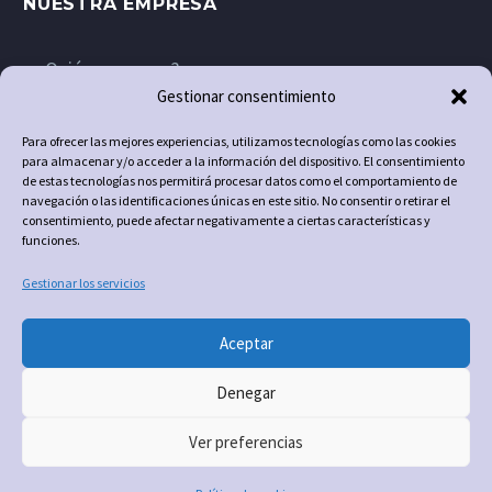
NUESTRA EMPRESA
¿Quiénes somos?
Gestionar consentimiento
Contacto
Para ofrecer las mejores experiencias, utilizamos tecnologías como las cookies
para almacenar y/o acceder a la información del dispositivo. El consentimiento
de estas tecnologías nos permitirá procesar datos como el comportamiento de
navegación o las identificaciones únicas en este sitio. No consentir o retirar el
consentimiento, puede afectar negativamente a ciertas características y
funciones.
Gestionar los servicios
Aceptar
Denegar
© 2025 Global Reparaciones. Todos los derechos
Ver preferencias
¿Necesitas ayuda?
reservados.