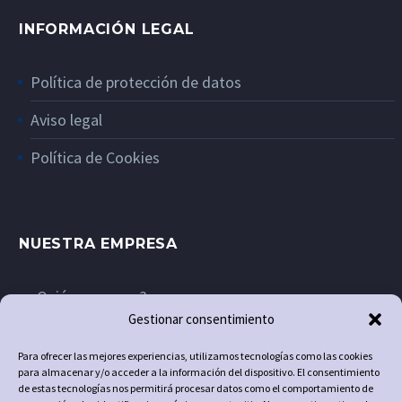
INFORMACIÓN LEGAL
Política de protección de datos
Aviso legal
Política de Cookies
NUESTRA EMPRESA
¿Quiénes somos?
Gestionar consentimiento
Contacto
Para ofrecer las mejores experiencias, utilizamos tecnologías como las cookies
para almacenar y/o acceder a la información del dispositivo. El consentimiento
de estas tecnologías nos permitirá procesar datos como el comportamiento de