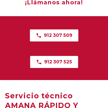
¡Llámanos ahora!

912 307 509

912 307 525
Servicio técnico
AMANA RÁPIDO Y