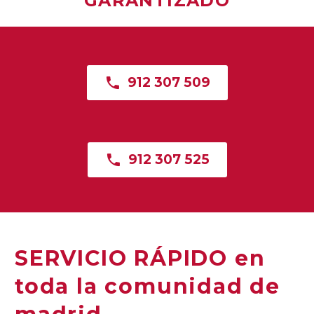
GARANTIZADO

912 307 509

912 307 525
SERVICIO RÁPIDO en
toda la comunidad de