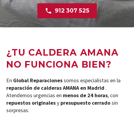

912 307 525
¿TU CALDERA AMANA
NO FUNCIONA BIEN?
En
Global Reparaciones
somos especialistas en la
reparación de calderas AMANA en Madrid
.
Atendemos urgencias en
menos de 24 horas
, con
repuestos originales
y
presupuesto cerrado
sin
sorpresas.