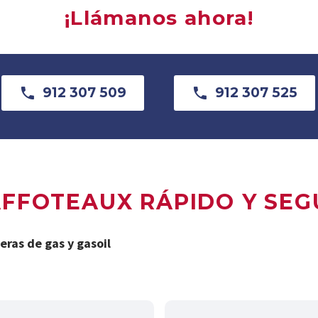
¡Llámanos ahora!

912 307 509

912 307 525
HAFFOTEAUX RÁPIDO Y SE
eras de gas y gasoil