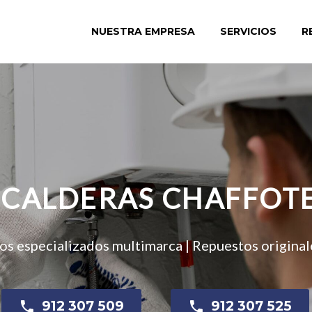
NUESTRA EMPRESA
SERVICIOS
R
 CALDERAS CHAFFOT
cos especializados multimarca | Repuestos originale

912 307 509

912 307 525