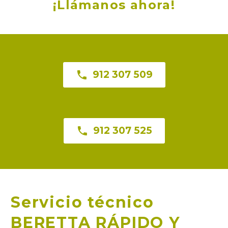
¡Llámanos ahora!

912 307 509

912 307 525
Servicio técnico
BERETTA RÁPIDO Y