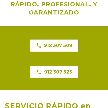
RÁPIDO, PROFESIONAL, Y
GARANTIZADO

912 307 509

912 307 525
SERVICIO RÁPIDO en